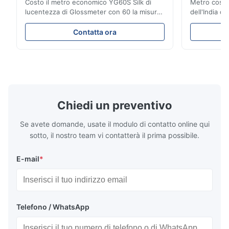
Costo il metro economico YG60S Silk di
Metro cosme
lucentezza di Glossmeter con 60 la misura
dell'India d
lucida di Gu di grado 200 Il metro
economico d
economico di lucentezza di YG60S 60° può
l'apertura 
Contatta ora
verificare il materiale con la lucentezza (0-
prodotto Col
200Gu) ed applicarsi universalmente per
gruppo di R 
dipingere, inchiostro, la vernice
del cliente 
dell'essiccamento, la ...
portatile ...
Chiedi un preventivo
Se avete domande, usate il modulo di contatto online qui
sotto, il nostro team vi contatterà il prima possibile.
E-mail
*
Telefono / WhatsApp