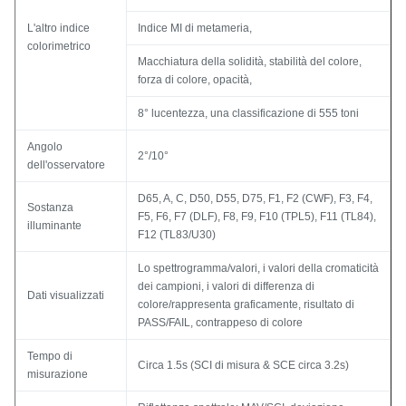
L'altro indice
Indice MI di metameria,
colorimetrico
Macchiatura della solidità, stabilità del colore,
forza di colore, opacità,
8° lucentezza, una classificazione di 555 toni
Angolo
2°/10°
dell'osservatore
D65, A, C, D50, D55, D75, F1, F2 (CWF), F3, F4,
Sostanza
F5, F6, F7 (DLF), F8, F9, F10 (TPL5), F11 (TL84),
illuminante
F12 (TL83/U30)
Lo spettrogramma/valori, i valori della cromaticità
dei campioni, i valori di differenza di
Dati visualizzati
colore/rappresenta graficamente, risultato di
PASS/FAIL, contrappeso di colore
Tempo di
Circa 1.5s (SCI di misura & SCE circa 3.2s)
misurazione