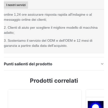
I nostri servizi
online 1,24 ore assicurare risposta rapida all'indagine o al
messaggio online dei clienti;
2. Clienti di aiuto per scegliere il migliore modello di macchina
adatto;
3. Sosteniamo il servizio del ODM e dell'OEM e 12 mesi di
garanzia a partire dalla data dell'acquisto.
Punti salienti del prodotto
Tre colorimetro dello spettrofotometro TS7708 del
Prodotti correlati
portatile delle aperture 8mm 4mm 1*3mm con il
software di Pantone Informazioni di società La
tecnologia il Co., srl di Beijing Silk è un'impresa alta
tecnologia. Ricerchiamo, ci sviluppiamo, produrre e
commercializzare i prodotti fotoelettrici di ...