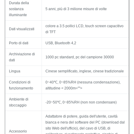
Durata della
sostanza
5 anni, più di 3 milione misure di volte
illuminante
colore a 3.5 pollici LCD, touch screen capacitivo
Dati visualizzati
di TFT
Porto di dati
USB, Bluetooth 4,2
Archiviazione di
1000 pc standard, pc del campione 30000
dati
Lingua
Cinese semplificato, inglese, cinese tradizionale
Condizioni di
0~40℃, 0~85%RH (nessuna condensazione),
funzionamento
altitudine
< 2000m="">
Ambiente di
-20~50℃, 0~85%RH (non non condensare)
stoccaggio
Adattatore di potere, guida dell'utente, cavità
bianca e nera del software del PC (download dal
sito Web dell'ufficio), del cavo di USB, di
Accessorio