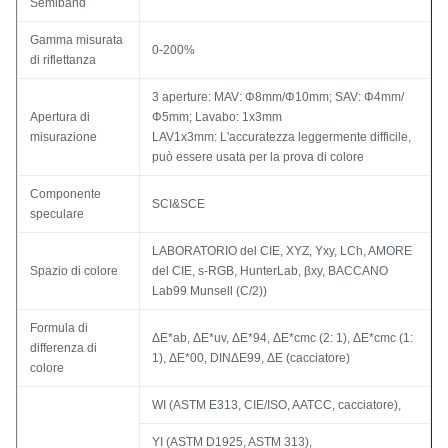
Semiband
Gamma misurata
0-200%
di riflettanza
3 aperture: MAV: Φ8mm/Φ10mm; SAV: Φ4mm/
Apertura di
Φ5mm; Lavabo: 1x3mm
misurazione
LAV1x3mm: L'accuratezza leggermente difficile,
può essere usata per la prova di colore
Componente
SCI&SCE
speculare
LABORATORIO del CIE, XYZ, Yxy, LCh, AMORE
Spazio di colore
del CIE, s-RGB, HunterLab, βxy, BACCANO
Lab99 Munsell (C/2))
Formula di
ΔE*ab, ΔE*uv, ΔE*94, ΔE*cmc (2: 1), ΔE*cmc (1:
differenza di
1), ΔE*00, DINΔE99, ΔE (cacciatore)
colore
WI (ASTM E313, CIE/ISO, AATCC, cacciatore),
YI (ASTM D1925, ASTM 313),