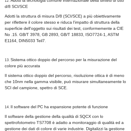
Adotti la tecnologia comune internazionale della sintesi di uso
12.
d/8 SCI/SCE
Adotti la struttura di misura D/8 (SCI/SCE) a più obiettivamente
per riflettere il colore stesso e riduca l'impatto di struttura della
superficie dell'oggetto sui risultati dei test, conformemente a CIE
No .15. GB/T 3978, GB 2893, GB/T 18833, ISO7724-1, ASTM
E1164, DIN5033 Teil7.
Sistema ottico doppio del percorso per la misurazione del
13.
colore più accurata
Il sistema ottico doppio del percorso, risoluzione ottica è di meno
che 10nm nella gamma visibile, può misurare simultaneamente lo
SCI del campione, spettro di SCE.
Il software del PC ha espansione potente di funzione
14.
Il software della gestione della qualità di SQCX con lo
spettrofotometro TS7708 è adatto a monitoraggio di qualità ed a
gestione dei dati di colore di varie industrie. Digitalizzi la gestione