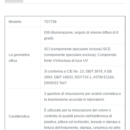
Modello
TS7708
D/8 (illuminazione, angolo di visione diffusi di 8
gradi)
SCI (componente speculare inclusa) /SCE
La geometria
(componente speculare esclusa); Comprenda
ottica
fonte UV/esclusa di luce UV
Si conforma a CIE No .15, GB/T 3978, il GB
2893, GB/T 18833, ISO7724-1, ASTM E1164,
DIN5033 Teil7
3 aperture di misurazione per analisi cromatica e
la trasmissione accurate in laboratorio
È utilizzato per la misurazione del colore e
controllo di qualità precisi nell'elettronica di
Caratteristica
plastica, pittura ed inchiostro, tessuto e stampa e
tintura dell'indumento, stampa, ceramica ed altre