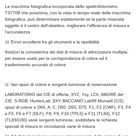
La macchina fotografica incorporata dello spettrofotometro
TS7708 che posiziona, con la vista in tempo reale della macchina
fotografica, può determinare esattamente se la parte misurata
oggetto è il centro dell'obiettivo, migliorare l'efficienza di misura e
l'accuratezza.
Errori eccellenti fra gli strumenti e la ripetibilità
10.
Assicuri la consistenza dei dati di misura di attrezzatura multipla,
per essere usato per la corrispondenza di colore ed il
trasferimento accurato di colore.
Vari spazi di colore e sorgenti luminose di osservazione
11.
LABORATORIO del CIE di offerta, XYZ, Yxy, LCh, AMORE del
CIE, S-RGB, HunterLab, βXY, BACCANO Lab99 Munsell (C/2)
spazi di colore e D65, A, C, D50, D55, D75, F1, F2 (CWF), F3, F4
e F5, F6 e F7 (DLF), F8, F9, F10 (TPL5) e F11 (TL84), F12
(TL83/U30) varie sorgenti luminose, soddisfare le richieste
speciali di misura in circostanze varie di misura.