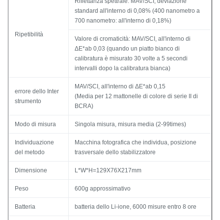
Riflettanza spettrale: MAV/SCI, deviazione
standard all'interno di 0,08% (400 nanometro a
700 nanometro: all'interno di 0,18%)
Ripetibilità
Valore di cromaticità: MAV/SCI, all'interno di
ΔE*ab 0,03 (quando un piatto bianco di
calibratura è misurato 30 volte a 5 secondi
intervalli dopo la calibratura bianca)
MAV/SCI, all'interno di ΔE*ab 0,15
errore dello Inter
(Media per 12 mattonelle di colore di serie II di
strumento
BCRA)
Modo di misura
Singola misura, misura media (2-99times)
Individuazione
Macchina fotografica che individua, posizione
del metodo
trasversale dello stabilizzatore
Dimensione
L*W*H=129X76X217mm
Peso
600g approssimativo
Batteria
batteria dello Li-ione, 6000 misure entro 8 ore