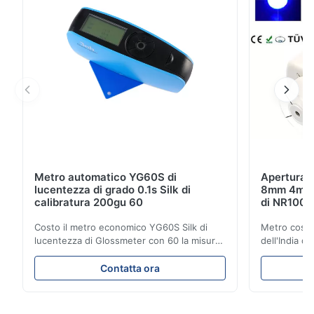
Metro automatico YG60S di
Apertura d
lucentezza di grado 0.1s Silk di
8mm 4mm d
calibratura 200gu 60
di NR100 S
Costo il metro economico YG60S Silk di
Metro cosme
lucentezza di Glossmeter con 60 la misura
dell'India d
lucida di Gu di grado 200 Il metro
economico d
economico di lucentezza di YG60S 60° può
l'apertura 
Contatta ora
verificare il materiale con la lucentezza (0-
prodotto Col
200Gu) ed applicarsi universalmente per
gruppo di R 
dipingere, inchiostro, la vernice
del cliente 