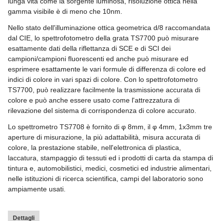
lunga vita come la sorgente luminosa, risoluzione ottica nella
gamma visibile è di meno che 10nm.
Nello stato dell'illuminazione ottica geometrica d/8 raccomandata
dal CIE, lo spettrofotometro della grata TS7700 può misurare
esattamente dati della riflettanza di SCE e di SCI dei
campioni/campioni fluorescenti ed anche può misurare ed
esprimere esattamente le vari formule di differenza di colore ed
indici di colore in vari spazi di colore. Con lo spettrofotometro
TS7700, può realizzare facilmente la trasmissione accurata di
colore e può anche essere usato come l'attrezzatura di
rilevazione del sistema di corrispondenza di colore accurato.
Lo spettrometro TS7708 è fornito di φ 8mm, il φ 4mm, 1x3mm tre
aperture di misurazione, la più adattabilità, misura accurata di
colore, la prestazione stabile, nell'elettronica di plastica,
laccatura, stampaggio di tessuti ed i prodotti di carta da stampa di
tintura e, automobilistici, medici, cosmetici ed industrie alimentari,
nelle istituzioni di ricerca scientifica, campi del laboratorio sono
ampiamente usati.
Dettagli