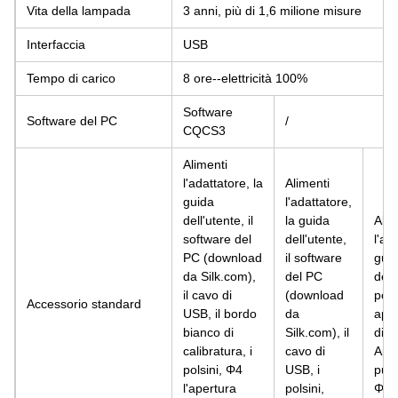
Vita della lampada
3 anni, più di 1,6 milione misure
Interfaccia
USB
Tempo di carico
8 ore--elettricità 100%
Software
Software del PC
/
CQCS3
Alimenti
l'adattatore, la
Alimenti
guida
l'adattatore,
dell'utente, il
la guida
Alim
software del
dell'utente,
l'ad
PC (download
il software
gui
da Silk.com),
del PC
dell
il cavo di
(download
pols
Accessorio standard
USB, il bordo
da
aper
bianco di
Silk.com), il
di 
calibratura, i
cavo di
Aper
polsini, Φ4
USB, i
punt
l'apertura
polsini,
Φ4