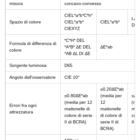
misura
concavo-convesso
CIEL*a*b*C*h*
LA
Spazio di colore
CIEL*a*b*
CIEL*a*b*
DEL
CIEXYZ
*C*H* DEL
Formula di differenza di
*A*B*
ΔE
DEL
ΔE*ab
colore
*AB
ΔL
DI
ΔE
Sorgente luminosa
D65
Angolo dell'osservatore
CIE 10°
≤0.20ΔE*ab
≤0.80ΔE*ab
(media per
≤ΔE
(media per 12
12
(me
Errori fra ogni
mattonelle di
mattonelle
matt
attrezzatura
colore di serie
di colore di
colo
II di BCRA)
serie II di
II d
BCRA)