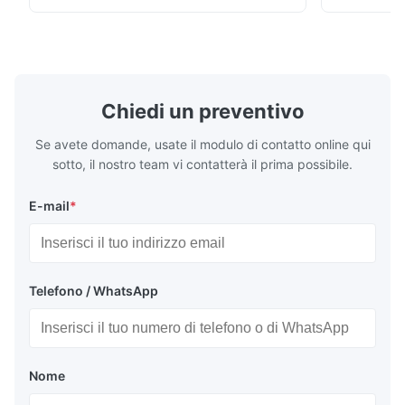
200Gu) ed applicarsi universalmente per
gruppo di R 
dipingere, inchiostro, la vernice
del cliente 
dell'essiccamento, la ...
portatile ...
Chiedi un preventivo
Se avete domande, usate il modulo di contatto online qui
sotto, il nostro team vi contatterà il prima possibile.
E-mail
*
Telefono / WhatsApp
Nome