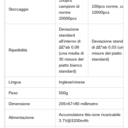
100pcs
campioni di
100pcs norme, cam
Stoccaggio
norme
10000pcs
20000pcs
Deviazione
standard
all'interno di
Deviazione standard 
ΔE*ab 0,08
di ΔE*ab 0,03 (una 
Ripetibilità
(una media di
misure del piatto bi
30 misure del
standard)
piatto bianco
standard)
Lingua
Inglese/cinese
Peso
500g
Dimensione
205×67×80 millimetro
Accumulatore litio-ione ricaricabile
Alimentazione
3.7V@3200mAh