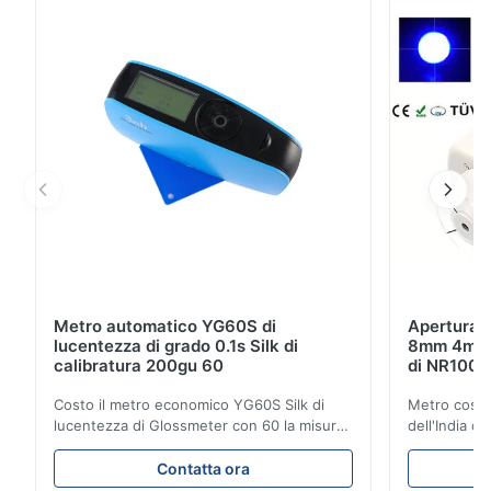
NR100 NR110 NR10QC NR100 La geometria
osservazione/illuminarsi 8/d (angolo 8°illumination...
Metro automatico YG60S di
Apertura d
lucentezza di grado 0.1s Silk di
8mm 4mm d
calibratura 200gu 60
di NR100 S
Costo il metro economico YG60S Silk di
Metro cosme
lucentezza di Glossmeter con 60 la misura
dell'India d
lucida di Gu di grado 200 Il metro
economico d
economico di lucentezza di YG60S 60° può
l'apertura 
Contatta ora
verificare il materiale con la lucentezza (0-
prodotto Col