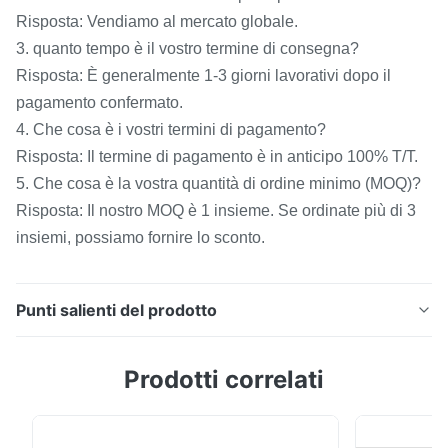
Risposta: Vendiamo al mercato globale.
3. quanto tempo è il vostro termine di consegna?
Risposta: È generalmente 1-3 giorni lavorativi dopo il
pagamento confermato.
4. Che cosa è i vostri termini di pagamento?
Risposta: Il termine di pagamento è in anticipo 100% T/T.
5. Che cosa è la vostra quantità di ordine minimo (MOQ)?
Risposta: Il nostro MOQ è 1 insieme. Se ordinate più di 3
insiemi, possiamo fornire lo sconto.
Punti salienti del prodotto
Silk NR100 a buon mercato 8mm & 4mm due delta E
Prodotti correlati
del LABORATORIO del CIE del wiith del tester NR100
di colore del tester di intensità del colorimetro delle
aperture Caratteristiche tecniche del colorimetro