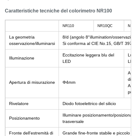
Caratteristiche tecniche del colorimetro NR100
NR110
NR10QC
NR1
La geometria
8/d (angolo 8°illumination/osservazione
osservazione/illuminarsi
Si conforma al CIE No.15, GB/T 3978.
Eccitazione leggera blu del
Luce
Illuminazione
LED
LED
Aper
di 
Apertura di misurazione
Φ4mm
Aper
pun
Rivelatore
Diodo fotoelettrico del silicio
Illuminare posizionamento/posiziona
Posizionamento
trasversale
Fronte dell'estremità di
Grande fine-fronte stabile e piccolo fi