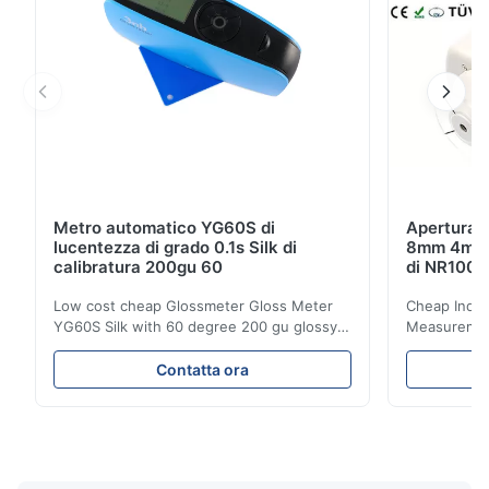
Metro automatico YG60S di
Apertura d
lucentezza di grado 0.1s Silk di
8mm 4mm d
calibratura 200gu 60
di NR100 S
Low cost cheap Glossmeter Gloss Meter
Cheap India
YG60S Silk with 60 degree 200 gu glossy
Measurement
measurement YG60S 60° Economic Gloss
meter Silk
Meter can test material with gloss (0-
aperture Pr
Contatta ora
200Gu), and universally apply to paint, ink,
Precision C
stoving varnish, coating, wood products;
concentrat
marble, granite, vitrified polished tile,
develops a 
pottery brick and ...
portable co
model NR100