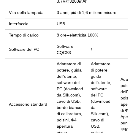
3.7V@3200mAh
Vita della lampada
3 anni, più di 1,6 milione misure
Interfaccia
USB
Tempo di carico
8 ore--elettricità 100%
Software
Software del PC
/
CQCS3
Adattatore di
Adattatore
potere, guida
di potere,
dell'utente,
guida
Adatta
software del
dell'utente,
potere
PC (download
software
dell'ut
da Silk.com),
del PC
polsini
cavo di USB,
(download
Accessorio standard
apertu
bordo bianco
da
di Φ8
di calibratura,
Silk.com),
Apertu
polsini, Φ4
cavo di
punta 
apertura
USB,
Φ4mm
piana,
polsini,