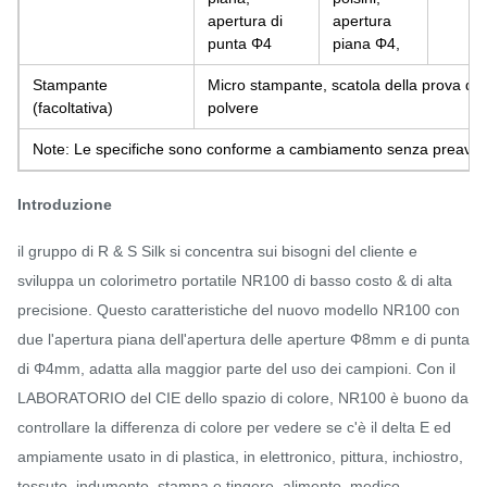
apertura di
apertura
punta Φ4
piana Φ4,
Stampante
Micro stampante, scatola della prova del
(facoltativa)
polvere
Note: Le specifiche sono conforme a cambiamento senza preavvi
Introduzione
il gruppo di R & S Silk si concentra sui bisogni del cliente e
sviluppa un colorimetro portatile NR100 di basso costo & di alta
precisione. Questo caratteristiche del nuovo modello NR100 con
due l'apertura piana dell'apertura delle aperture Φ8mm e di punta
di Φ4mm, adatta alla maggior parte del uso dei campioni. Con il
LABORATORIO del CIE dello spazio di colore, NR100 è buono da
controllare la differenza di colore per vedere se c'è il delta E ed
ampiamente usato in di plastica, in elettronico, pittura, inchiostro,
tessuto, indumento, stampa e tingere, alimento, medico,