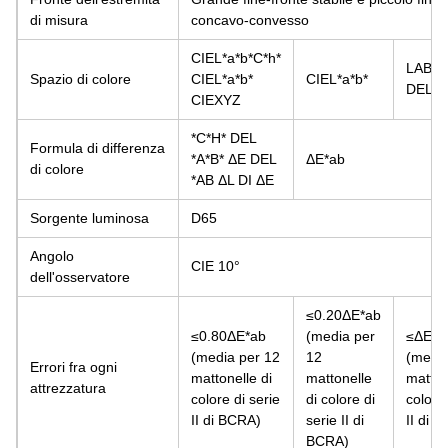
di misura
concavo-convesso
CIEL*a*b*C*h*
LABO
Spazio di colore
CIEL*a*b*
CIEL*a*b*
DEL C
CIEXYZ
*C*H* DEL
Formula di differenza
*A*B*
ΔE
DEL
ΔE*ab
di colore
*AB
ΔL
DI
ΔE
Sorgente luminosa
D65
Angolo
CIE 10°
dell'osservatore
≤0.20ΔE*ab
≤0.80ΔE*ab
(media per
≤ΔE*a
(media per 12
12
(media
Errori fra ogni
mattonelle di
mattonelle
matton
attrezzatura
colore di serie
di colore di
colore 
II di BCRA)
serie II di
II di 
BCRA)