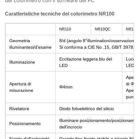
del colorimetro con il software del PC
Caratteristiche tecniche del colorimetro NR100
NR110
NR10QC
NR100
Geometria
8/d (angolo 8°illumination/osservazione d
illuminantesi/d'esame
Si conforma a CIE No .15, GB/T 3978.
Eccitazione leggera blu del
Luce b
Illuminazione
LED
LED
Apertu
Apertura di
di Φ8
Φ4mm
misurazione
Apertu
punta
Rivelatore
Diodo fotoelettrico del silicio
Illuminare posizionamento/posizionamen
Posizionamento
dell'incrocio
Fronte dell'estremità
Grande fine-fronte stabile e piccolo fine-