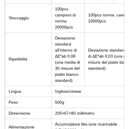
100pcs
campioni di
100pcs norme, campio
Stoccaggio
norme
10000pcs
20000pcs
Deviazione
standard
all'interno di
Deviazione standard al
ΔE*ab 0,08
di ΔE*ab 0,03 (una me
Ripetibilità
(una media di
misure del piatto bian
30 misure del
standard)
piatto bianco
standard)
Lingua
Inglese/cinese
Peso
500g
Dimensione
205×67×80 millimetro
Accumulatore litio-ione ricaricabile
Alimentazione