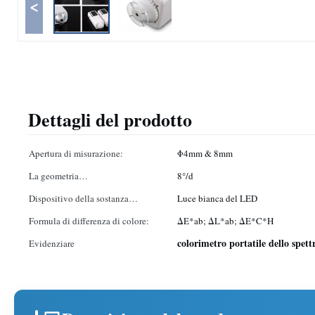
<
Dettagli del prodotto
Apertura di misurazione:
Φ4mm & 8mm
La geometria
8°/d
osservazione/illuminarsi:
Dispositivo della sostanza
Luce bianca del LED
illuminante:
Formula di differenza di colore:
ΔE*ab; ΔL*ab; ΔE*C*H
colorimetro portatile dello spet
Evidenziare