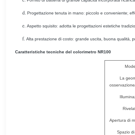
Fornito di batteria di grande capacità incorporata ricaric
d.
Progettazione tenuta in mano: piccolo e conveniente; effet
e.
Aspetto squisito: adotta le progettazioni estetiche tradizi
f.
Alta prestazione di costo: grande uscita, buona qualità, p
Caratteristiche tecniche del colorimetro NR100
Mode
La geom
osservazione/
Illumin
Rivela
Apertura di 
Spazio di