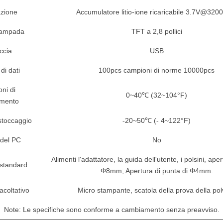
azione
Accumulatore litio-ione ricaricabile 3.7V@32
 lampada
TFT a 2,8 pollici
ccia
USB
di dati
100pcs campioni di norme 10000pcs
ni di
0~40℃ (32~104°F)
amento
stoccaggio
-20~50℃ (- 4~122°F)
 del PC
No
Alimenti l'adattatore, la guida dell'utente, i polsini, ape
 standard
Φ8mm; Apertura di punta di Φ4mm.
acoltativo
Micro stampante, scatola della prova della po
Note: Le specifiche sono conforme a cambiamento senza preavviso.