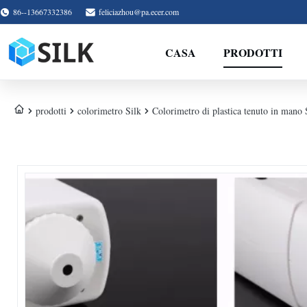
86--13667332386
feliciazhou@pa.ecer.com
CASA
PRODOTTI
prodotti
colorimetro Silk
Colorimetro di plastica tenuto in mano