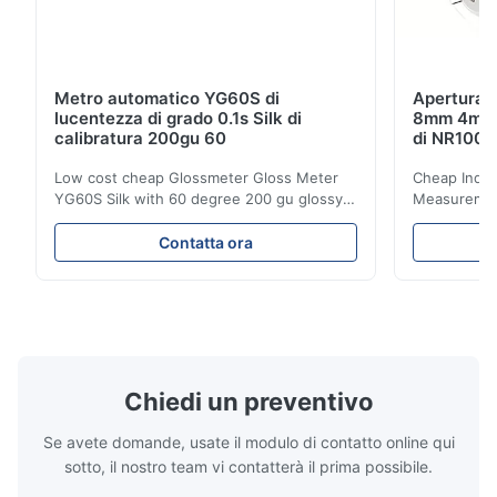
Metro automatico YG60S di
Apertura d
lucentezza di grado 0.1s Silk di
8mm 4mm d
calibratura 200gu 60
di NR100 S
Low cost cheap Glossmeter Gloss Meter
Cheap India
YG60S Silk with 60 degree 200 gu glossy
Measurement
measurement YG60S 60° Economic Gloss
meter Silk
Meter can test material with gloss (0-
aperture Pr
Contatta ora
200Gu), and universally apply to paint, ink,
Precision C
stoving varnish, coating, wood products;
concentrat
marble, granite, vitrified polished tile,
develops a 
pottery brick and ...
portable co
model NR100
Chiedi un preventivo
Se avete domande, usate il modulo di contatto online qui
sotto, il nostro team vi contatterà il prima possibile.