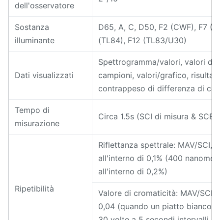
dell'osservatore
Sostanza
D65, A, C, D50, F2 (CWF), F7 (DL
illuminante
(TL84), F12 (TL83/U30)
Spettrogramma/valori, valori di 
Dati visualizzati
campioni, valori/grafico, risultat
contrappeso di differenza di col
Tempo di
Circa 1.5s (SCI di misura & SCE c
misurazione
Riflettanza spettrale: MAV/SCI, 
all'interno di 0,1% (400 nanome
all'interno di 0,2%)
Ripetibilità
Valore di cromaticità: MAV/SCI, a
0,04 (quando un piatto bianco di
30 volte a 5 secondi intervalli d