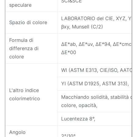
SCI&SCE
speculare
LABORATORIO del CIE, XYZ, Yxy,
Spazio di colore
βxy, Munsell (C/2)
Formula di
ΔE*ab, ΔE*uv, ΔE*94, ΔE*cmc (2: 
differenza di
ΔE*00
colore
WI (ASTM E313, CIE/ISO, AATCC,
YI (ASTM D1925, ASTM 313),
L'altro indice
Macchiando solidità, stabilità del
colorimetrico
colore, opacità,
Lucentezza 8°,
Angolo
2°/10°