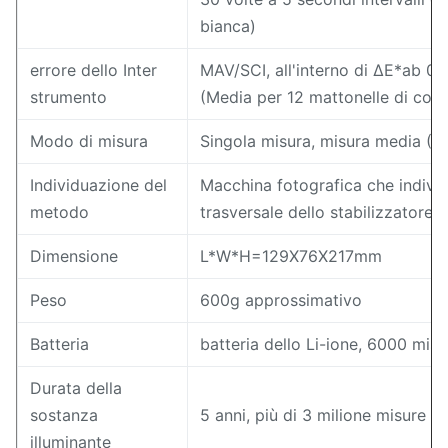
bianca)
errore dello Inter
MAV/SCI, all'interno di ΔE*ab 0,
strumento
(Media per 12 mattonelle di color
Modo di misura
Singola misura, misura media (2
Individuazione del
Macchina fotografica che indivi
metodo
trasversale dello stabilizzatore
Dimensione
L*W*H=129X76X217mm
Peso
600g approssimativo
Batteria
batteria dello Li-ione, 6000 misu
Durata della
sostanza
5 anni, più di 3 milione misure di
illuminante