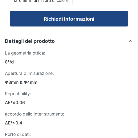
strumenti di misura di colore
Richiedi Informazioni
Dettagli del prodotto
La geometria ottica:
8°/d
Apertura di misurazione:
Φ8mm & Φ4mm
Repeatibility:
ΔE*≤0.06
accordo dello Inter strumento:
ΔE*≤0.4
Porto di dati: