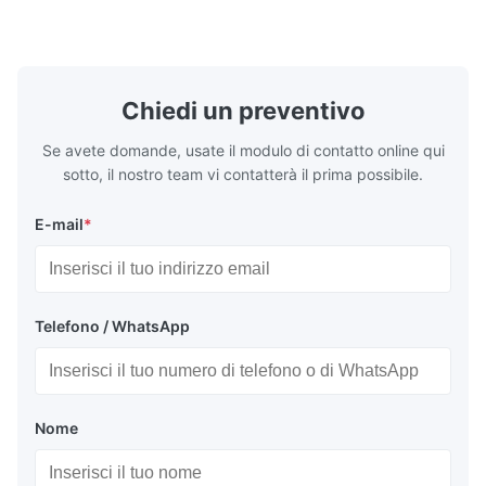
dipingere, inchiostro, la vernice
del cliente 
dell'essiccamento, la ...
portatile ...
Chiedi un preventivo
Se avete domande, usate il modulo di contatto online qui
sotto, il nostro team vi contatterà il prima possibile.
E-mail
*
Telefono / WhatsApp
Nome