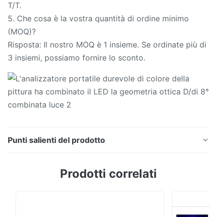
T/T.
5. Che cosa è la vostra quantità di ordine minimo
(MOQ)?
Risposta: Il nostro MOQ è 1 insieme. Se ordinate più di
3 insiemi, possiamo fornire lo sconto.
Punti salienti del prodotto
Il colorimetro portatile NH310 rende paricolare il
Prodotti correlati
lettore durevole di colore dell'analizzatore di colore
Caratteristica tecnica Parametri Colorimetro NH310 La
geometria ottica 8°/d Apertura di misurazione Φ8mm
& Φ4mm Repeatibility ΔE*≤0.06 accordo dello Inter