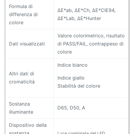
Formula di
ΔE*ab, ΔE*Ch, ΔE*CIE94,
differenza di
ΔE*Lab, ΔE*Hunter
colore
Valore colorimetrico, risultato
Dati visualizzati
di PASS/FAIL, contrappeso di
colore
Indice bianco
Altri dati di
Indice giallo
cromaticità
Stabilità del colore
Sostanza
D65, D50, A
illuminante
Dispositivo della
sostanza
Luce combinata del LED