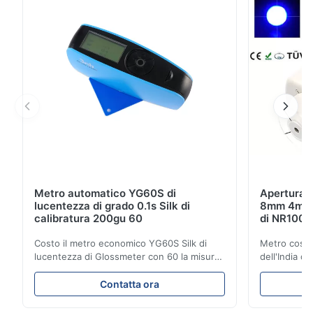
strumento ΔE*≤0.4 Gamma di misura L: 0...
Metro automatico YG60S di
Apertura d
lucentezza di grado 0.1s Silk di
8mm 4mm d
calibratura 200gu 60
di NR100 S
Costo il metro economico YG60S Silk di
Metro cosme
lucentezza di Glossmeter con 60 la misura
dell'India d
lucida di Gu di grado 200 Il metro
economico d
economico di lucentezza di YG60S 60° può
l'apertura 
Contatta ora
verificare il materiale con la lucentezza (0-
prodotto Col
200Gu) ed applicarsi universalmente per
gruppo di R 