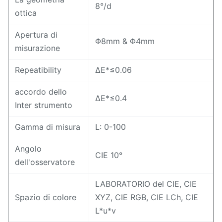
8°/d
ottica
Apertura di
Φ8mm & Φ4mm
misurazione
Repeatibility
ΔE*≤0.06
accordo dello
ΔE*≤0.4
Inter strumento
Gamma di misura
L: 0-100
Angolo
CIE 10°
dell'osservatore
LABORATORIO del CIE, CIE
Spazio di colore
XYZ, CIE RGB, CIE LCh, CIE
L*u*v